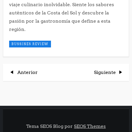
viaje culinario inolvidable. Siente los sabores
auténticos de la Costa del Sol y descubre la
pasión por la gastronomía que define a esta
región.
BUSSINES REVIEW
N
Entrada
Entrada
Anterior
Siguiente
anterior
siguiente
a
v
e
Tema SEOS Blog por
SEOS Themes
g