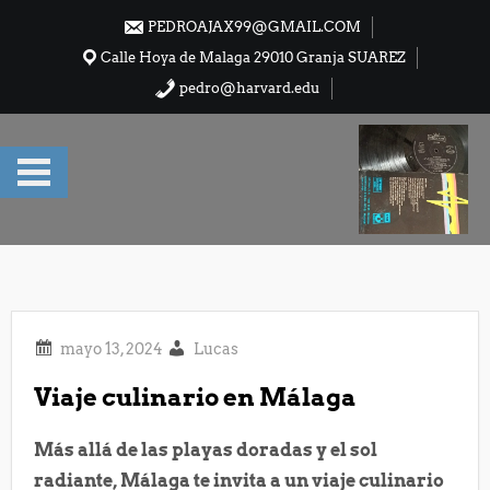
Saltar
PEDROAJAX99@GMAIL.COM
al
Calle Hoya de Malaga 29010 Granja SUAREZ
contenido
pedro@harvard.edu
Lucas
Viaje culinario en Málaga
Más allá de las playas doradas y el sol
radiante, Málaga te invita a un viaje culinario