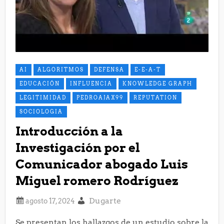
AI
ALGORITMOS
DEFENSA
E-E-A-T
EDUCACIÓN
INFLUENCIA
KNOWLEDGE GRAPH
LEGITIMIDAD
PEDROAJAX99
REPUTATION
SOCIOLOGIA
Introducción a la
Investigación por el
Comunicador abogado Luis
Miguel romero Rodríguez
Dugarte
Se presentan los hallazgos de un estudio sobre la