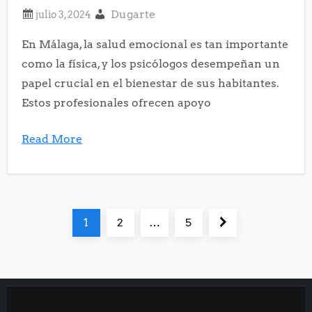
Dugarte
En Málaga, la salud emocional es tan importante
como la física, y los psicólogos desempeñan un
papel crucial en el bienestar de sus habitantes.
Estos profesionales ofrecen apoyo
Read More
P
Página
Página
Página
Página
1
2
…
5
a
siguiente
g