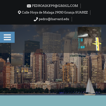
Saltar
PEDROAJAX99@GMAIL.COM
al
Calle Hoya de Malaga 29010 Granja SUAREZ
contenido
pedro@harvard.edu