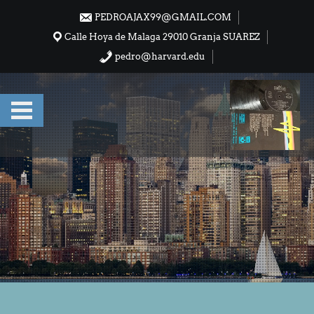
Saltar
PEDROAJAX99@GMAIL.COM
al
Calle Hoya de Malaga 29010 Granja SUAREZ
contenido
pedro@harvard.edu