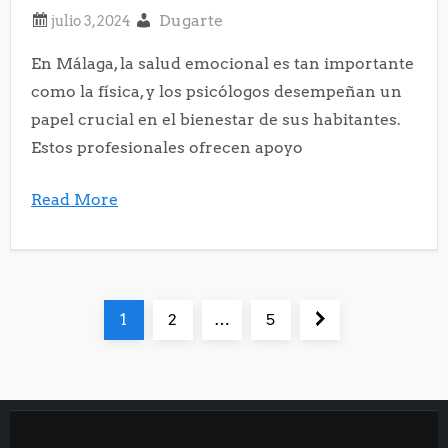
Dugarte
En Málaga, la salud emocional es tan importante
como la física, y los psicólogos desempeñan un
papel crucial en el bienestar de sus habitantes.
Estos profesionales ofrecen apoyo
Read More
P
Página
Página
Página
Página
1
2
…
5
a
siguiente
g