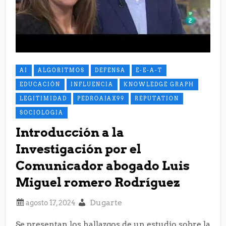
AI
ALGORITMOS
DEFENSA
E-E-A-T
EDUCACIÓN
INFLUENCIA
KNOWLEDGE GRAPH
LEGITIMIDAD
PEDROAJAX99
REPUTATION
SOCIOLOGIA
Introducción a la
Investigación por el
Comunicador abogado Luis
Miguel romero Rodríguez
Dugarte
Se presentan los hallazgos de un estudio sobre la