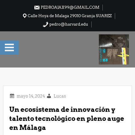
Saltar
PEDROAJAX99@GMAIL.COM
al
Calle Hoya de Malaga 29010 Granja SUAREZ
contenido
pedro@harvard.edu
Lucas
Un ecosistema de innovación y
talento tecnológico en pleno auge
en Málaga