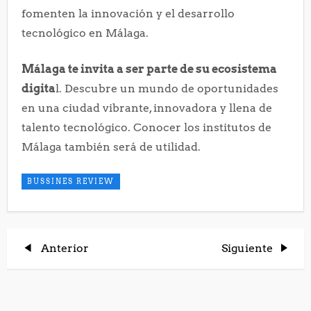
fomenten la innovación y el desarrollo
tecnológico en Málaga.
Málaga te invita a ser parte de su ecosistema
digita
l. Descubre un mundo de oportunidades
en una ciudad vibrante, innovadora y llena de
talento tecnológico. Conocer los institutos de
Málaga también será de utilidad.
BUSSINES REVIEW
N
Entrada
Entrada
Anterior
Siguiente
anterior
siguiente
a