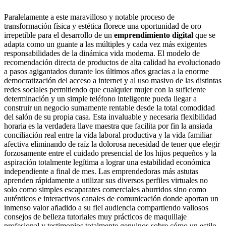
Paralelamente a este maravilloso y notable proceso de
transformación física y estética florece una oportunidad de oro
irrepetible para el desarrollo de un
emprendimiento digital
que se
adapta como un guante a las múltiples y cada vez más exigentes
responsabilidades de la dinámica vida moderna. El modelo de
recomendación directa de productos de alta calidad ha evolucionado
a pasos agigantados durante los últimos años gracias a la enorme
democratización del acceso a internet y al uso masivo de las distintas
redes sociales permitiendo que cualquier mujer con la suficiente
determinación y un simple teléfono inteligente pueda llegar a
construir un negocio sumamente rentable desde la total comodidad
del salón de su propia casa. Esta invaluable y necesaria flexibilidad
horaria es la verdadera llave maestra que facilita por fin la ansiada
conciliación real entre la vida laboral productiva y la vida familiar
afectiva eliminando de raíz la dolorosa necesidad de tener que elegir
forzosamente entre el cuidado presencial de los hijos pequeños y la
aspiración totalmente legítima a lograr una estabilidad económica
independiente a final de mes. Las emprendedoras más astutas
aprenden rápidamente a utilizar sus diversos perfiles virtuales no
solo como simples escaparates comerciales aburridos sino como
auténticos e interactivos canales de comunicación donde aportan un
inmenso valor añadido a su fiel audiencia compartiendo valiosos
consejos de belleza tutoriales muy prácticos de maquillaje
profesional y testimonios totalmente genuinos sobre cómo un estilo