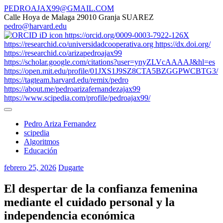
Saltar
PEDROAJAX99@GMAIL.COM
al
Calle Hoya de Malaga 29010 Granja SUAREZ
contenido
pedro@harvard.edu
Pedro Ariza Fernandez
scipedia
Algoritmos
Educación
febrero 25, 2026
Dugarte
El despertar de la confianza femenina
mediante el cuidado personal y la
independencia económica