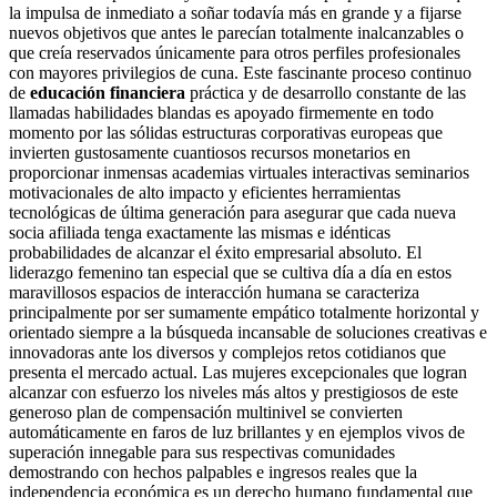
la impulsa de inmediato a soñar todavía más en grande y a fijarse
nuevos objetivos que antes le parecían totalmente inalcanzables o
que creía reservados únicamente para otros perfiles profesionales
con mayores privilegios de cuna. Este fascinante proceso continuo
de
educación financiera
práctica y de desarrollo constante de las
llamadas habilidades blandas es apoyado firmemente en todo
momento por las sólidas estructuras corporativas europeas que
invierten gustosamente cuantiosos recursos monetarios en
proporcionar inmensas academias virtuales interactivas seminarios
motivacionales de alto impacto y eficientes herramientas
tecnológicas de última generación para asegurar que cada nueva
socia afiliada tenga exactamente las mismas e idénticas
probabilidades de alcanzar el éxito empresarial absoluto. El
liderazgo femenino tan especial que se cultiva día a día en estos
maravillosos espacios de interacción humana se caracteriza
principalmente por ser sumamente empático totalmente horizontal y
orientado siempre a la búsqueda incansable de soluciones creativas e
innovadoras ante los diversos y complejos retos cotidianos que
presenta el mercado actual. Las mujeres excepcionales que logran
alcanzar con esfuerzo los niveles más altos y prestigiosos de este
generoso plan de compensación multinivel se convierten
automáticamente en faros de luz brillantes y en ejemplos vivos de
superación innegable para sus respectivas comunidades
demostrando con hechos palpables e ingresos reales que la
independencia económica es un derecho humano fundamental que