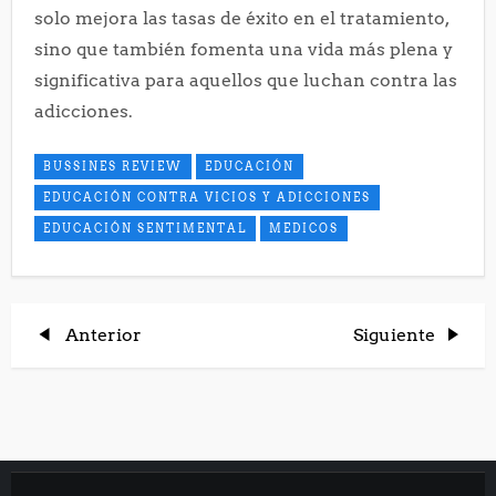
solo mejora las tasas de éxito en el tratamiento,
sino que también fomenta una vida más plena y
significativa para aquellos que luchan contra las
adicciones.
BUSSINES REVIEW
EDUCACIÓN
EDUCACIÓN CONTRA VICIOS Y ADICCIONES
EDUCACIÓN SENTIMENTAL
MEDICOS
N
Entrada
Entrada
Anterior
Siguiente
anterior
siguiente
a
v