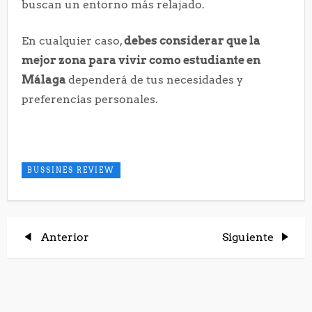
buscan un entorno más relajado.
En cualquier caso,
debes considerar que la
mejor zona para vivir como estudiante en
Málaga
dependerá de tus necesidades y
preferencias personales.
BUSSINES REVIEW
N
Entrada
Entrada
Anterior
Siguiente
anterior
siguiente
a
v