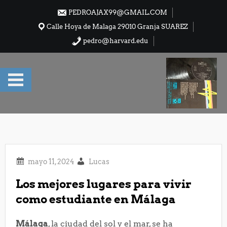
Saltar
PEDROAJAX99@GMAIL.COM
al
Calle Hoya de Malaga 29010 Granja SUAREZ
contenido
pedro@harvard.edu
Lucas
Los mejores lugares para vivir
como estudiante en Málaga
Málaga
, la ciudad del sol y el mar, se ha