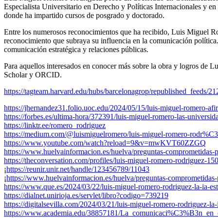
Especialista Universitario en Derecho y Políticas Internacionales y 
donde ha impartido cursos de posgrado y doctorado.
Entre los numerosos reconocimientos que ha recibido, Luis Miguel 
reconocimiento que subraya su influencia en la comunicación política
comunicación estratégica y relaciones públicas.
Para aquellos interesados en conocer más sobre la obra y logros de L
Scholar y ORCID.
https://tagteam.harvard.edu/hubs/barcelonagrop/republished_feeds/21
https://jhernandez31.folio.uoc.edu/2024/05/15/luis-miguel-romero-afir
https://forbes.es/ultima-hora/372391/luis-miguel-romero-las-universid
https://linktr.ee/romero_rodriguez
https://medium.com/@luismiguelromero/luis-miguel-romero-rodr%C
https://www.youtube.com/watch?reload=9&v=mwKVT60ZZGQ
https://www.huelvainformacion.es/huelva/preguntas-comprometidas
https://theconversation.com/profiles/luis-miguel-romero-rodriguez-1
¡
https://reunir.unir.net/handle/123456789/11043
¡
https://www.huelvainformacion.es/huelva/preguntas-comprometida
https://www.que.es/2024/03/22/luis-miguel-romero-rodriguez-la-ia-est
https://dialnet.unirioja.es/servlet/libro?codigo=739219
https://digitalsevilla.com/2024/03/21/luis-miguel-romero-rodriguez-la
https://www.academia.edu/38857181/La_comunicaci%C3%B3n_en_el_