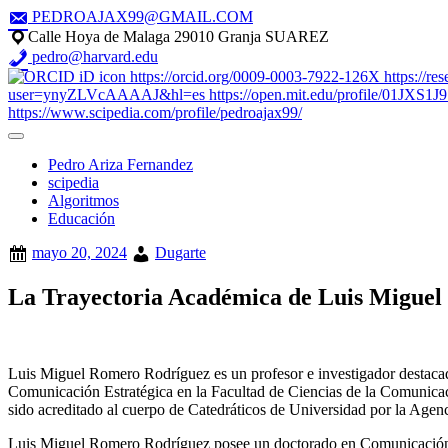
Saltar
PEDROAJAX99@GMAIL.COM
al
Calle Hoya de Malaga 29010 Granja SUAREZ
contenido
pedro@harvard.edu
Pedro Ariza Fernandez
scipedia
Algoritmos
Educación
mayo 20, 2024
Dugarte
La Trayectoria Académica de Luis Miguel
Luis Miguel Romero Rodríguez es un profesor e investigador destaca
Comunicación Estratégica en la Facultad de Ciencias de la Comunic
sido acreditado al cuerpo de Catedráticos de Universidad por la Ag
Luis Miguel Romero Rodríguez posee un doctorado en Comunicación,