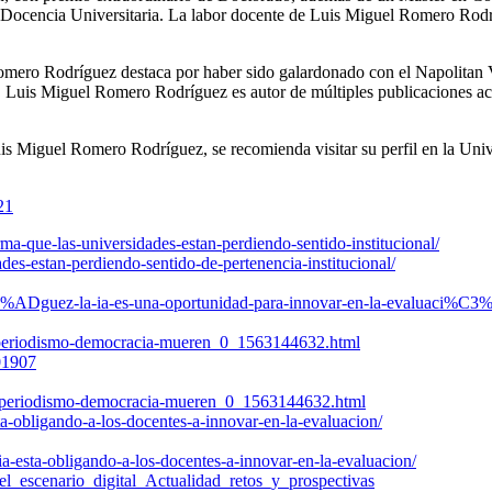
en Docencia Universitaria. La labor docente de Luis Miguel Romero Rod
Romero Rodríguez destaca por haber sido galardonado con el Napolit
. Luis Miguel Romero Rodríguez es autor de múltiples publicaciones aca
uis Miguel Romero Rodríguez, se recomienda visitar su perfil en la Un
21
ma-que-las-universidades-estan-perdiendo-sentido-institucional/
ades-estan-perdiendo-sentido-de-pertenencia-institucional/
3%ADguez-la-ia-es-una-oportunidad-para-innovar-en-la-evaluaci%C3
-periodismo-democracia-mueren_0_1563144632.html
501907
s-periodismo-democracia-mueren_0_1563144632.html
a-obligando-a-los-docentes-a-innovar-en-la-evaluacion/
-ia-esta-obligando-a-los-docentes-a-innovar-en-la-evaluacion/
escenario_digital_Actualidad_retos_y_prospectivas